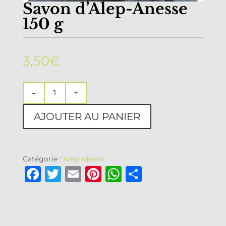
Savon d’Alep-Anesse
150 g
3,50
€
quantité
de
AJOUTER AU PANIER
Savon
d'Alep-
Anesse
150
Catégorie :
Alep Iderm
F
T
E
Pi
W
P
g
a
w
m
n
h
ar
c
it
ai
te
at
ta
e
te
l
re
s
g