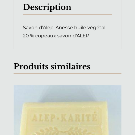
b
r
st
A
er
Description
o
p
o
p
Savon d’Alep-Anesse huile végétal
k
20 % copeaux savon d’ALEP
Produits similaires